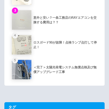
3
意外と安い？一条工務店のRAYエアコンを交
換する費用は？？
4
ロスガード90が故障！点検ランプ点灯して停
止！
5
＜完了＞太陽光発電システム無償点検及び無
償アップグレード工事
タグ