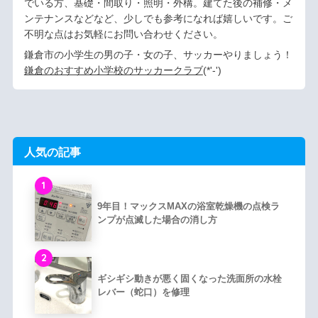
でいる方、基礎・間取り・照明・外構。建てた後の補修・メ
ンテナンスなどなど、少しでも参考になれば嬉しいです。ご
不明な点はお気軽にお問い合わせください。
鎌倉市の小学生の男の子・女の子、サッカーやりましょう！
鎌倉のおすすめ小学校のサッカークラブ
(*'-')ゞ
人気の記事
1
9年目！マックスMAXの浴室乾燥機の点検ラ
ンプが点滅した場合の消し方
2
ギシギシ動きが悪く固くなった洗面所の水栓
レバー（蛇口）を修理