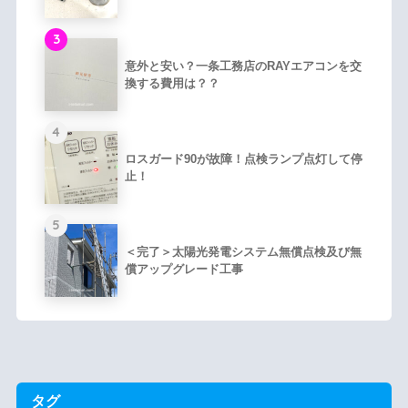
3
意外と安い？一条工務店のRAYエアコンを交
換する費用は？？
4
ロスガード90が故障！点検ランプ点灯して停
止！
5
＜完了＞太陽光発電システム無償点検及び無
償アップグレード工事
タグ