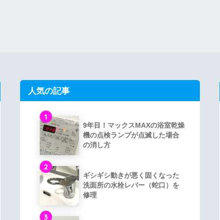
人気の記事
1
9年目！マックスMAXの浴室乾燥
機の点検ランプが点滅した場合
の消し方
2
ギシギシ動きが悪く固くなった
洗面所の水栓レバー（蛇口）を
修理
3