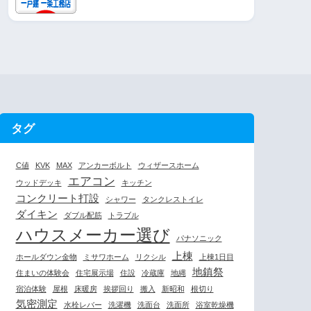
タグ
C値
KVK
MAX
アンカーボルト
ウィザースホーム
エアコン
ウッドデッキ
キッチン
コンクリート打設
シャワー
タンクレストイレ
ダイキン
ダブル配筋
トラブル
ハウスメーカー選び
パナソニック
上棟
ホールダウン金物
ミサワホーム
リクシル
上棟1日目
地鎮祭
住まいの体験会
住宅展示場
住設
冷蔵庫
地縄
宿泊体験
屋根
床暖房
挨拶回り
搬入
新昭和
根切り
気密測定
水栓レバー
洗濯機
洗面台
洗面所
浴室乾燥機