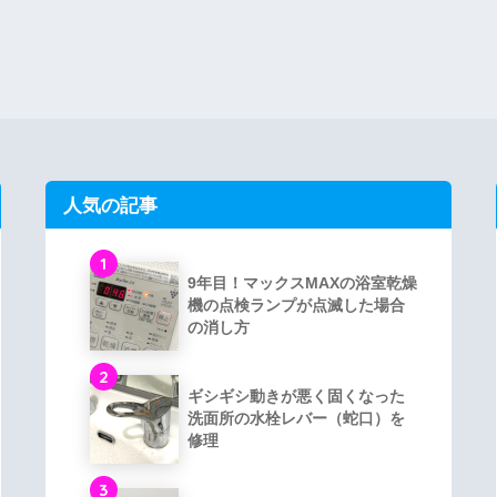
人気の記事
1
9年目！マックスMAXの浴室乾燥
機の点検ランプが点滅した場合
の消し方
2
ギシギシ動きが悪く固くなった
洗面所の水栓レバー（蛇口）を
修理
3