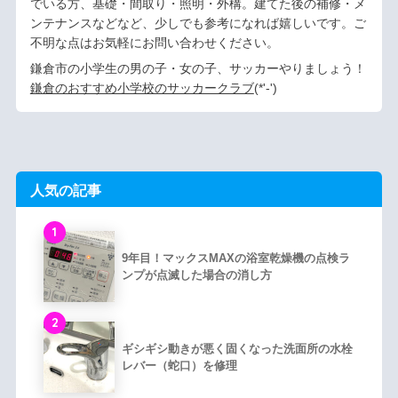
でいる方、基礎・間取り・照明・外構。建てた後の補修・メ
ンテナンスなどなど、少しでも参考になれば嬉しいです。ご
不明な点はお気軽にお問い合わせください。
鎌倉市の小学生の男の子・女の子、サッカーやりましょう！
鎌倉のおすすめ小学校のサッカークラブ
(*'-')ゞ
人気の記事
1
9年目！マックスMAXの浴室乾燥機の点検ラ
ンプが点滅した場合の消し方
2
ギシギシ動きが悪く固くなった洗面所の水栓
レバー（蛇口）を修理