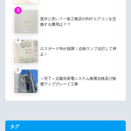
3
意外と安い？一条工務店のRAYエアコンを交
換する費用は？？
4
ロスガード90が故障！点検ランプ点灯して停
止！
5
＜完了＞太陽光発電システム無償点検及び無
償アップグレード工事
タグ