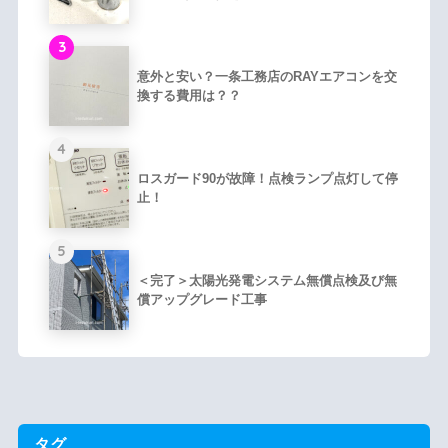
3
意外と安い？一条工務店のRAYエアコンを交
換する費用は？？
4
ロスガード90が故障！点検ランプ点灯して停
止！
5
＜完了＞太陽光発電システム無償点検及び無
償アップグレード工事
タグ