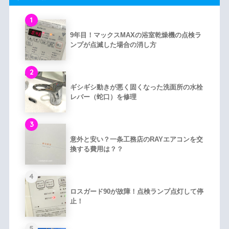
1
9年目！マックスMAXの浴室乾燥機の点検ラ
ンプが点滅した場合の消し方
2
ギシギシ動きが悪く固くなった洗面所の水栓
レバー（蛇口）を修理
3
意外と安い？一条工務店のRAYエアコンを交
換する費用は？？
4
ロスガード90が故障！点検ランプ点灯して停
止！
5