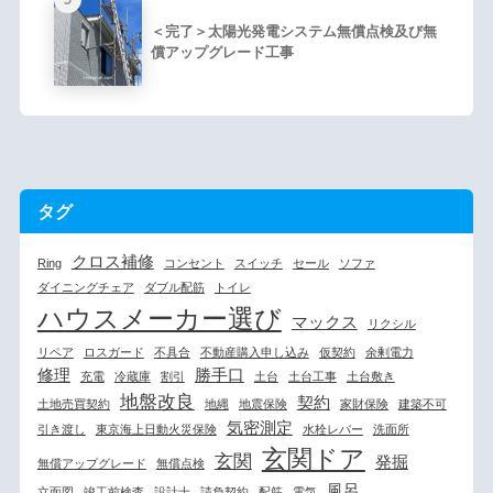
＜完了＞太陽光発電システム無償点検及び無
償アップグレード工事
タグ
クロス補修
Ring
コンセント
スイッチ
セール
ソファ
ダイニングチェア
ダブル配筋
トイレ
ハウスメーカー選び
マックス
リクシル
リペア
ロスガード
不具合
不動産購入申し込み
仮契約
余剰電力
修理
勝手口
充電
冷蔵庫
割引
土台
土台工事
土台敷き
地盤改良
契約
土地売買契約
地縄
地震保険
家財保険
建築不可
気密測定
引き渡し
東京海上日動火災保険
水栓レバー
洗面所
玄関ドア
玄関
発掘
無償アップグレード
無償点検
風呂
立面図
竣工前検査
設計士
請負契約
配筋
電気